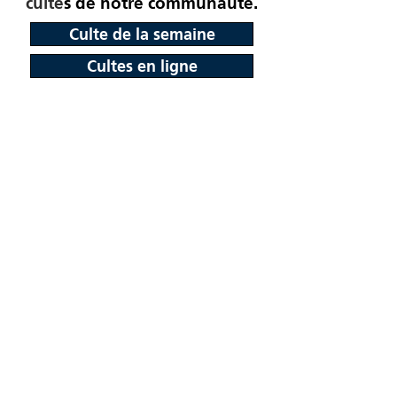
culte
s de notre communauté.
Culte de la semaine
Cultes en ligne
ADRESSE
Eglise évangélique mennonite
du Sonnenberg
Rue des Prés 21
CH-2720 Tramelan
contact@menno-sonnenberg.ch
IBAN: CH46
0900 0000 2501 2487 6
Eglise évangélique
mennonite du Sonnenberg
Rue des Prés 21
2720 Tramelan
© Sonnenberg 2026
Lire la déclaration de protection des données